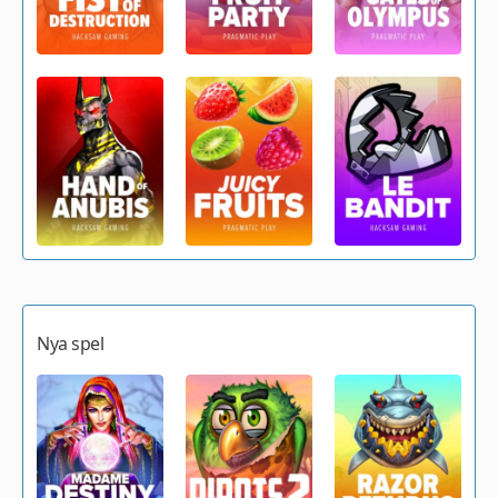
Nya spel