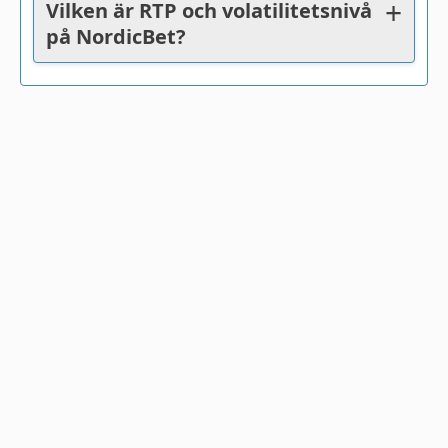
Vilken är RTP och volatilitetsnivå
på NordicBet?