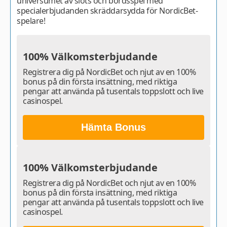
universumet av slots och bordsspel med
specialerbjudanden skräddarsydda för NordicBet-
spelare!
100% Välkomsterbjudande
Registrera dig på NordicBet och njut av en 100%
bonus på din första insättning, med riktiga
pengar att använda på tusentals toppslott och live
casinospel.
Hämta Bonus
100% Välkomsterbjudande
Registrera dig på NordicBet och njut av en 100%
bonus på din första insättning, med riktiga
pengar att använda på tusentals toppslott och live
casinospel.