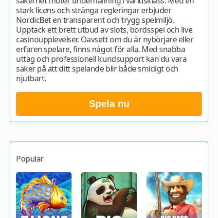
säkerhet möter underhållning i världsklass. Med en
stark licens och stränga regleringar erbjuder
NordicBet en transparent och trygg spelmiljö.
Upptäck ett brett utbud av slots, bordsspel och live
casinoupplevelser. Oavsett om du är nybörjare eller
erfaren spelare, finns något för alla. Med snabba
uttag och professionell kundsupport kan du vara
säker på att ditt spelande blir både smidigt och
njutbart.
Spela nu
Populär