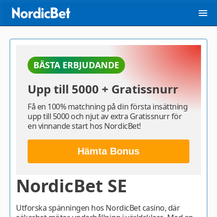
BÄSTA ERBJUDANDE
Upp till 5000 + Gratissnurr
Få en 100% matchning på din första insättning
upp till 5000 och njut av extra Gratissnurr för
en vinnande start hos NordicBet!
Hämta Bonus
NordicBet SE
Utforska spänningen hos NordicBet casino, där