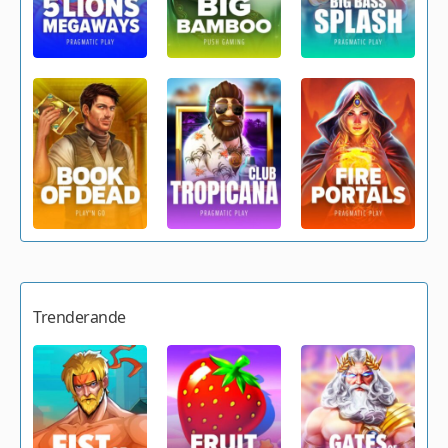
Trenderande