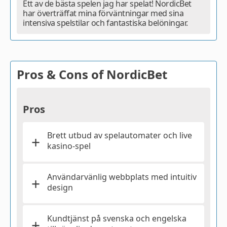
Ett av de bästa spelen jag har spelat! NordicBet
har överträffat mina förväntningar med sina
intensiva spelstilar och fantastiska belöningar.
Pros & Cons of NordicBet
Pros
Brett utbud av spelautomater och live
kasino-spel
Användarvänlig webbplats med intuitiv
design
Kundtjänst på svenska och engelska