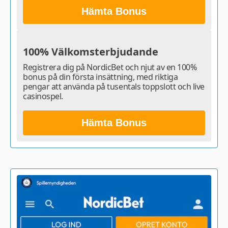
Hämta Bonus
100% Välkomsterbjudande
Registrera dig på NordicBet och njut av en 100%
bonus på din första insättning, med riktiga
pengar att använda på tusentals toppslott och live
casinospel.
Hämta Bonus